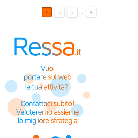
1
2
3
...
4