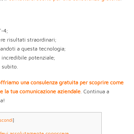
T-4;
 risultati straordinari;
dandoti a questa tecnologia;
o incredibile potenziale;
 subito.
 offriamo una consulenza gratuita per scoprire come
 e la tua comunicazione aziendale
. Continua a
ca!
scondi
]
e devi assolutamente conoscere