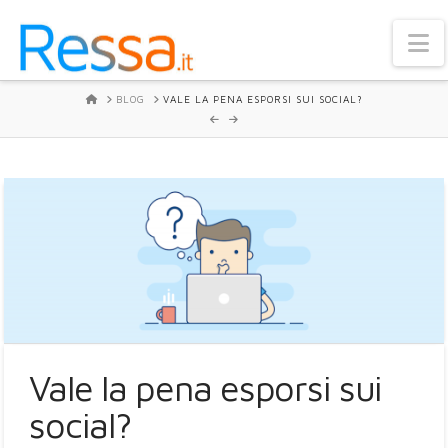
N
HOME
BLOG
VALE LA PENA ESPORSI SUI SOCIAL?
Vale la pena esporsi sui
social?